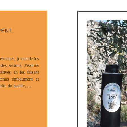
RENT.
vennes, je cueille les
des saisons. J’extrais
tatives en les faisant
btenus embaument et
rin, du basilic, …