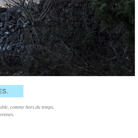
ES.
mmuable, comme hors du temps.
évennes.